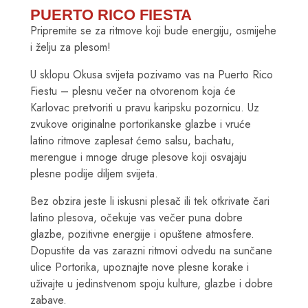
PUERTO RICO FIESTA
Pripremite se za ritmove koji bude energiju, osmijehe
i želju za plesom!
U sklopu Okusa svijeta pozivamo vas na Puerto Rico
Fiestu – plesnu večer na otvorenom koja će
Karlovac pretvoriti u pravu karipsku pozornicu. Uz
zvukove originalne portorikanske glazbe i vruće
latino ritmove zaplesat ćemo salsu, bachatu,
merengue i mnoge druge plesove koji osvajaju
plesne podije diljem svijeta.
Bez obzira jeste li iskusni plesač ili tek otkrivate čari
latino plesova, očekuje vas večer puna dobre
glazbe, pozitivne energije i opuštene atmosfere.
Dopustite da vas zarazni ritmovi odvedu na sunčane
ulice Portorika, upoznajte nove plesne korake i
uživajte u jedinstvenom spoju kulture, glazbe i dobre
zabave.