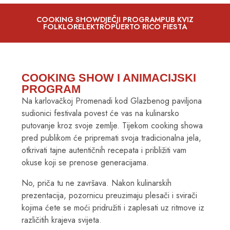
COOKING SHOW
DJEČJI PROGRAM
PUB KVIZ
FOLKLORELEKTRO
PUERTO RICO FIESTA
COOKING SHOW I ANIMACIJSKI
PROGRAM
Na karlovačkoj Promenadi kod Glazbenog paviljona
sudionici festivala povest će vas na kulinarsko
putovanje kroz svoje zemlje. Tijekom cooking showa
pred publikom će pripremati svoja tradicionalna jela,
otkrivati tajne autentičnih recepata i približiti vam
okuse koji se prenose generacijama.
No, priča tu ne završava. Nakon kulinarskih
prezentacija, pozornicu preuzimaju plesači i svirači
kojima ćete se moći pridružiti i zaplesati uz ritmove iz
različitih krajeva svijeta.