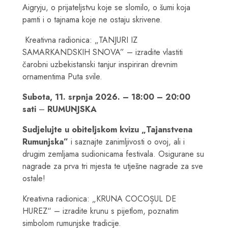
Aigryju, o prijateljstvu koje se slomilo, o šumi koja
pamti i o tajnama koje ne ostaju skrivene.
Kreativna radionica: „TANJURI IZ
SAMARKANDSKIH SNOVA” – izradite vlastiti
čarobni uzbekistanski tanjur inspiriran drevnim
ornamentima Puta svile.
Subota, 11. srpnja 2026. – 18:00 – 20:00
sati
–
RUMUNJSKA
Sudjelujte u obiteljskom kvizu „Tajanstvena
Rumunjska”
i saznajte zanimljivosti o ovoj, ali i
drugim zemljama sudionicama festivala. Osigurane su
nagrade za prva tri mjesta te utješne nagrade za sve
ostale!
Kreativna radionica: „KRUNA COCOȘUL DE
HUREZ“ – izradite krunu s pijetlom, poznatim
simbolom rumunjske tradicije.