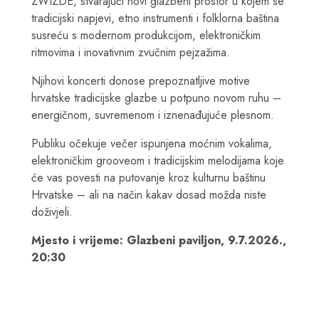
ZWIZDE, stvarajući novi glazbeni prostor u kojem se
tradicijski napjevi, etno instrumenti i folklorna baština
susreću s modernom produkcijom, elektroničkim
ritmovima i inovativnim zvučnim pejzažima.
Njihovi koncerti donose prepoznatljive motive
hrvatske tradicijske glazbe u potpuno novom ruhu –
energičnom, suvremenom i iznenađujuće plesnom.
Publiku očekuje večer ispunjena moćnim vokalima,
elektroničkim grooveom i tradicijskim melodijama koje
će vas povesti na putovanje kroz kulturnu baštinu
Hrvatske – ali na način kakav dosad možda niste
doživjeli.
Mjesto i vrijeme: Glazbeni paviljon, 9.7.2026.,
20:30