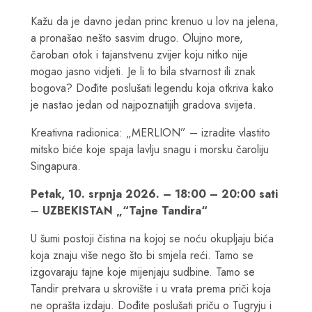
Kažu da je davno jedan princ krenuo u lov na jelena,
a pronašao nešto sasvim drugo. Olujno more,
čaroban otok i tajanstvenu zvijer koju nitko nije
mogao jasno vidjeti. Je li to bila stvarnost ili znak
bogova? Dođite poslušati legendu koja otkriva kako
je nastao jedan od najpoznatijih gradova svijeta.
Kreativna radionica: „MERLION” – izradite vlastito
mitsko biće koje spaja lavlju snagu i morsku čaroliju
Singapura.
Petak, 10. srpnja 2026. – 18:00 – 20:00 sati
–
UZBEKISTAN „“Tajne Tandira“
U šumi postoji čistina na kojoj se noću okupljaju bića
koja znaju više nego što bi smjela reći. Tamo se
izgovaraju tajne koje mijenjaju sudbine. Tamo se
Tandir pretvara u skrovište i u vrata prema priči koja
ne oprašta izdaju. Dođite poslušati priču o Tugryju i