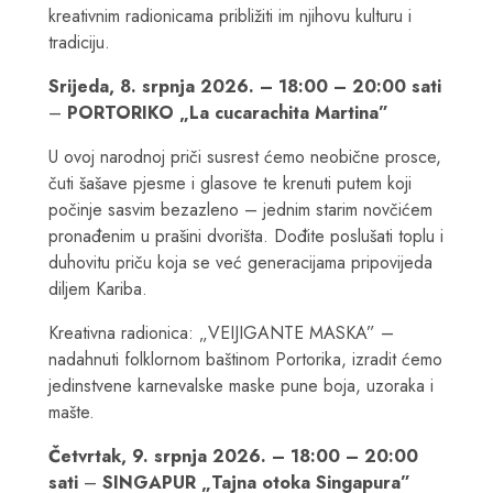
kreativnim radionicama približiti im njihovu kulturu i
tradiciju.
Srijeda, 8. srpnja 2026. – 18:00 – 20:00 sati
–
PORTORIKO „La cucarachita Martina”
U ovoj narodnoj priči susrest ćemo neobične prosce,
čuti šašave pjesme i glasove te krenuti putem koji
počinje sasvim bezazleno – jednim starim novčićem
pronađenim u prašini dvorišta. Dođite poslušati toplu i
duhovitu priču koja se već generacijama pripovijeda
diljem Kariba.
Kreativna radionica: „VEIJIGANTE MASKA” –
nadahnuti folklornom baštinom Portorika, izradit ćemo
jedinstvene karnevalske maske pune boja, uzoraka i
mašte.
Četvrtak, 9. srpnja 2026. – 18:00 – 20:00
sati
–
SINGAPUR „Tajna otoka Singapura”