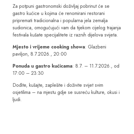
Za potpuni gastronomski doživljaj pobrinut će se
gastro kućice u kojima će renomirani restorani
pripremati tradicionalna i popularna jela zemalja
sudionica, omogućujući vam da tijekom cijelog trajanja
festivala kušate specijalitete iz raznih dijelova svijeta.
Mjesto i vrijeme cooking showa
: Glazbeni
paviljon, 8.7.2026., 20:00
Ponuda u gastro kućicama
: 8.7. – 11.7.2026., od
17:00 – 23:30
Dođite, kušajte, zaplešite i doživite svijet svim
osjetilima – na mjestu gdje se susreću kulture, okusi i
ljudi.