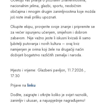
Očekuju vas pitanja o poznatim znamenitostima,
nacionalnim jelima, glazbi, sportu, neobičnim
običajima i mnogim drugim zanimljivostima koje možda
još niste imali priliku upoznati.
Okupite ekipu, provjerite svoje znanje i pripremite se
za večer ispunjenu učenjem, smijehom i dobrom
zabavom. Nije važno jeste li iskusni kvizaši ili samo
ljubitelji putovanja i novih kultura – ovaj kviz
namijenjen je svima koji žele na drugačiji način
doživjeti bogatstvo različitih zemalja i naroda.
Mjesto i vrijeme: Glazbeni paviljon, 11.7.2026.,
17:30
Prijave na
linku
Dođite, zaigrajte i otkrijte koliko je svijet raznolik,
zanimljiv i ukusan, a najuspješnije nagrađujemo!