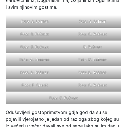
Karlovčanima, Dugorešanima, Ozljanima i Ogulincima
i svim njihovim gostima.
Foto: S. Selman
Foto: S. Selman
Foto: D. Rožman
Foto: D. Rožman
Foto: D. Rožman
D. Rožman
Foto: G. Resovac
Foto: D. Rožman
Foto: D. Rožman
Foto: D. Rožman
Foto: F. Granić
Foto: D. Rožman
Foto: D. Rožman
Oduševljeni gostoprimstvom gdje god da su se
pojavili vjerojatno je jedan od razloga zbog kojeg su
iz večeri u večer davali sve od sebe iako su im dani u