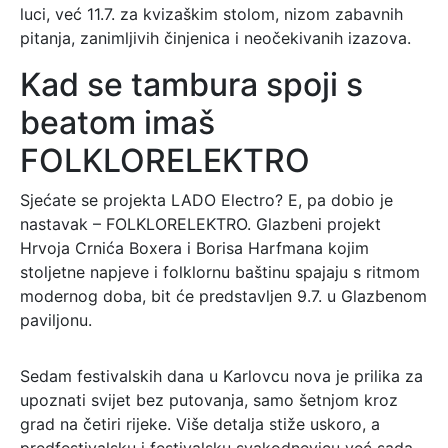
luci, već 11.7. za kvizaškim stolom, nizom zabavnih
pitanja, zanimljivih činjenica i neočekivanih izazova.
Kad se tambura spoji s
beatom imaš
FOLKLORELEKTRO
Sjećate se projekta LADO Electro? E, pa dobio je
nastavak – FOLKLORELEKTRO. Glazbeni projekt
Hrvoja Crnića Boxera i Borisa Harfmana kojim
stoljetne napjeve i folklornu baštinu spajaju s ritmom
modernog doba, bit će predstavljen 9.7. u Glazbenom
paviljonu.
Sedam festivalskih dana u Karlovcu nova je prilika za
upoznati svijet bez putovanja, samo šetnjom kroz
grad na četiri rijeke. Više detalja stiže uskoro, a
predfestivalsku i festivalsku svakodnevicu već sada