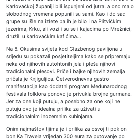
Karlovačkoj županiji bili ispunjeni od jutra, a ono malo
slobodnog vremena popunili su sami. Kao i do sad
grupe su išle na izlete pa ih je bilo i na Plitvičkim
jezerima, Krku, ali vozili su se i kajacima po Mrežnici,
družili u karlovačkim kafićima…
Na 6. Okusima svijeta kod Glazbenog paviljona u
srijedu su pokazali posjetiteljima kako se pripremaju
neka od njihovih autohtonih jela i plešu njihovi
tradicionalni plesovi. Priče i bajke njihovih zemalja
pričala je Knjiguljica. Četverodnevna gastro
manifestacija kao dodatni program Međunarodnog
festivala folklora ponovo je privukla brojne gurmane.
Jer za one koji putuju, a posebno za one koji ne
putuju ovo je idealna prilika za uživati u
tradicionalnim inozemnim kuhinjama.
Onim najmaštovitijima je i prilika za osvojiti poklon
bon Ka Travela vrijedan 300 eura za putovanje po