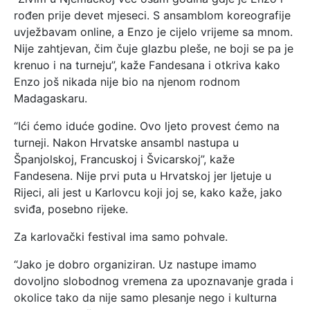
rođen prije devet mjeseci. S ansamblom koreografije
uvježbavam online, a Enzo je cijelo vrijeme sa mnom.
Nije zahtjevan, čim čuje glazbu pleše, ne boji se pa je
krenuo i na turneju”, kaže Fandesana i otkriva kako
Enzo još nikada nije bio na njenom rodnom
Madagaskaru.
“Ići ćemo iduće godine. Ovo ljeto provest ćemo na
turneji. Nakon Hrvatske ansambl nastupa u
Španjolskoj, Francuskoj i Švicarskoj”, kaže
Fandesena. Nije prvi puta u Hrvatskoj jer ljetuje u
Rijeci, ali jest u Karlovcu koji joj se, kako kaže, jako
sviđa, posebno rijeke.
Za karlovački festival ima samo pohvale.
“Jako je dobro organiziran. Uz nastupe imamo
dovoljno slobodnog vremena za upoznavanje grada i
okolice tako da nije samo plesanje nego i kulturna