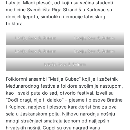
Latvije. Mladi plesači, od kojih su većina studenti
medicine Sveučilišta Riga Strandiš u Karlovac su
donijeli ljepotu, simboliku i emocije latvijskog
folklora.
Latvija, foto: S. Selman
Latvija, foto: S. Selman
Latvija, foto: S. Selman
Latvija, foto: S. Selman
Latvija, foto: S. Selman
Folklornni ansambl “Matija Gubec” koji je i začetnik
Međunarodnog festivala folklora svojim je nastupom,
kao i svaki puta do sad, otvorio festival. Izveli su
“Dođi dragi, nije ti daleko” – pjesme i plesove Bratine
i Kupinca, napjeve i plesove karakteristične za ova
sela u Jaskanskom polju. Njihovu narodnju nošnju
mnogi stručnjaci smatraju jednom od najljepših
hrvatskih nošnji. Gupci su ovu nagrađivanu