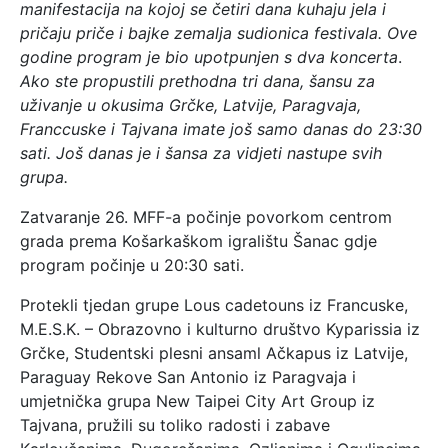
manifestacija na kojoj se četiri dana kuhaju jela i
pričaju priče i bajke zemalja sudionica festivala. Ove
godine program je bio upotpunjen s dva koncerta
.
Ako ste propustili prethodna tri dana, šansu za
uživanje u okusima Grčke, Latvije, Paragvaja,
Franccuske i Tajvana imate još samo danas do 23:30
sati. Još danas je i šansa za vidjeti nastupe svih
grupa.
Zatvaranje 26. MFF-a počinje povorkom centrom
grada prema Košarkaškom igralištu Šanac gdje
program počinje u 20:30 sati.
Protekli tjedan grupe Lous cadetouns iz Francuske,
M.E.S.K. – Obrazovno i kulturno društvo Kyparissia iz
Grčke, Studentski plesni ansaml Ačkapus iz Latvije,
Paraguay Rekove San Antonio iz Paragvaja i
umjetnička grupa New Taipei City Art Group iz
Tajvana, pružili su toliko radosti i zabave