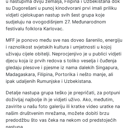
u nastupima dviju zemalja, Filipina i Uzbekistana dok
su Dugorešani u punoj kinodvorani prvi imali priliku
vidjeti cjelokupan nastup svih šest grupa koje
sudjeluju na ovogodišnjem 27. Međunarodnom
festivalu folklora Karlovac.
MFF je ponovo među sve nas doveo šarenilo, energiju
i raznolikost svjetskih kultura i umjetnosti u kojoj
uživaju cijele obitelji. Neprocjenjivo je u publici vidjeti
djecu koja iz prvih redova s toliko veselja i čuđenja
gledaju plesove i pjesme iz nama dalekih Singapura,
Madagaskara, Filipina, Portorika i nešto manje, ali
ipak udaljenih Rumunjske i Uzbekistana.
Detalje nastupa grupa teško je prepričati, za potpuni
doživljaj najbolje ih je vidjeti uživo. Ako, međutim,
zavirite u našu foto galeriju ili kratke video uratke na
našim društvenim mrežama, možete dobiti brzu
predodžbu što vas čeka na nekom od predstojećih
nastupa.