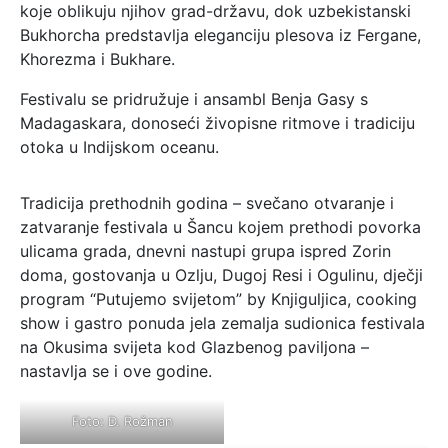
koje oblikuju njihov grad-državu, dok uzbekistanski
Bukhorcha predstavlja eleganciju plesova iz Fergane,
Khorezma i Bukhare.
Festivalu se pridružuje i ansambl Benja Gasy s
Madagaskara, donoseći živopisne ritmove i tradiciju
otoka u Indijskom oceanu.
Tradicija prethodnih godina – svečano otvaranje i
zatvaranje festivala u Šancu kojem prethodi povorka
ulicama grada, dnevni nastupi grupa ispred Zorin
doma, gostovanja u Ozlju, Dugoj Resi i Ogulinu, dječji
program “Putujemo svijetom” by Knjiguljica, cooking
show i gastro ponuda jela zemalja sudionica festivala
na Okusima svijeta kod Glazbenog paviljona –
nastavlja se i ove godine.
Foto: D. Rožman