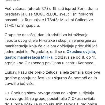
Već večeras (utorak 7.7.) u 19 sati ispred Zorin doma
predstavljaju se MUGURELUL, sveučilišni folklorni
ansambl iz Rumunjske i T3at3r Muzikal Collective
(TMC) iz Singapura.
Grupe će današnji dan iskoristiti za istraživanje
ljepota ovog dijela Hrvatske i skupljanje energije za
manifestaciju koja će cijelom doživljaju pridružiti još
jedno osjetilo. Pogađate, radi se o
Okusima svijeta,
gastro manifestaciji MFF-a
. Održava se od 8. do 11.
srpnja kod Glazbenog paviljona u centru Karlovca.
Ljubav, kažu ide preko želuca, a jela zemalja koje ove
godine gostuju na festivalu sigurno će pomoći da ih
zavolite još više.
Uz Cooking show prvoga dana na kojem sudjeluju
sve ovogodišnje grupe, posjetitelje 7. Okusa svijeta
do subote očekuje puno ukusnih zalogaja, radionica,