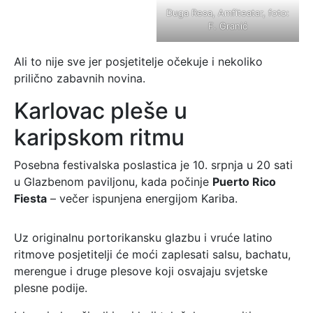
Duga Resa, Amfiteatar, foto:
F. Granić
Ali to nije sve jer posjetitelje očekuje i nekoliko
prilično zabavnih novina.
Karlovac pleše u
karipskom ritmu
Posebna festivalska poslastica je 10. srpnja u 20 sati
u Glazbenom paviljonu, kada počinje
Puerto Rico
Fiesta
– večer ispunjena energijom Kariba.
Uz originalnu portorikansku glazbu i vruće latino
ritmove posjetitelji će moći zaplesati salsu, bachatu,
merengue i druge plesove koji osvajaju svjetske
plesne podije.