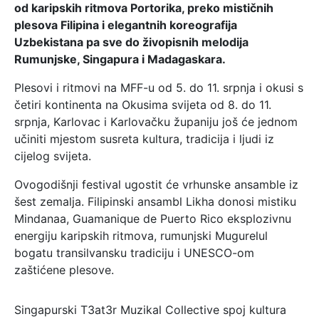
od karipskih ritmova Portorika, preko mističnih
plesova Filipina i elegantnih koreografija
Uzbekistana pa sve do živopisnih melodija
Rumunjske, Singapura i Madagaskara.
Plesovi i ritmovi na MFF-u od 5. do 11. srpnja i okusi s
četiri kontinenta na Okusima svijeta od 8. do 11.
srpnja, Karlovac i Karlovačku županiju još će jednom
učiniti mjestom susreta kultura, tradicija i ljudi iz
cijelog svijeta.
Ovogodišnji festival ugostit će vrhunske ansamble iz
šest zemalja. Filipinski ansambl Likha donosi mistiku
Mindanaa, Guamanique de Puerto Rico eksplozivnu
energiju karipskih ritmova, rumunjski Mugurelul
bogatu transilvansku tradiciju i UNESCO-om
zaštićene plesove.
Singapurski T3at3r Muzikal Collective spoj kultura