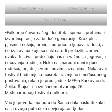
Foto: S. Selman
Foto: S. Selman
Foto: S. Selman
-Folklor je čuvar našeg identiteta, spona s pretcima i
izvor inspiracije za buduće generacije. Kroz ples,
pjesmu i nošnju, prenosimo priče o ljubavi, radosti, ali
i o izazovima koje su naši narodi prolazili. Upravo
ovakvi festivali podsećaju nas na važnost njegovanja
i očuvanja tradicije. Neka nas naredni dani ispune
radošću, prijateljstvom i novim saznanjima. Neka ovaj
festival bude mjesto susreta, razmjene i međusobnog
poštovanja, rekao je predsjednik MFF-a Karkovac dr.
Željko Štajcer na svečanom otvaranju 26.
Međunarodnog festivala folklora.
Već je povorka, na putu do Šanca dala naslutiti kako
nas i ovoga puta čeka nevjerojatan tjedan.