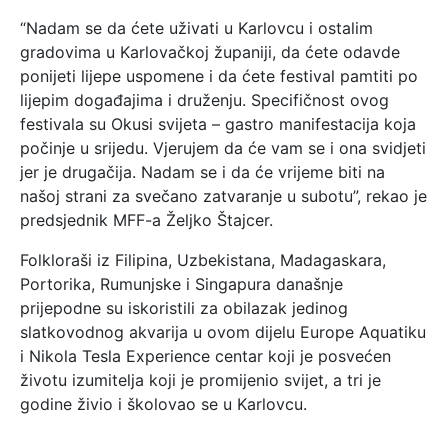
“Nadam se da ćete uživati u Karlovcu i ostalim
gradovima u Karlovačkoj županiji, da ćete odavde
ponijeti lijepe uspomene i da ćete festival pamtiti po
lijepim događajima i druženju. Specifičnost ovog
festivala su Okusi svijeta – gastro manifestacija koja
počinje u srijedu. Vjerujem da će vam se i ona svidjeti
jer je drugačija. Nadam se i da će vrijeme biti na
našoj strani za svečano zatvaranje u subotu”, rekao je
predsjednik MFF-a Željko Štajcer.
Folkloraši iz Filipina, Uzbekistana, Madagaskara,
Portorika, Rumunjske i Singapura današnje
prijepodne su iskoristili za obilazak jedinog
slatkovodnog akvarija u ovom dijelu Europe Aquatiku
i Nikola Tesla Experience centar koji je posvećen
životu izumitelja koji je promijenio svijet, a tri je
godine živio i školovao se u Karlovcu.