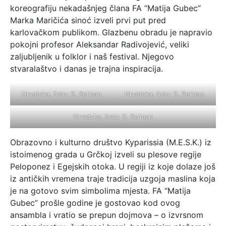
koreografiju nekadašnjeg člana FA “Matija Gubec”
Marka Maričića sinoć izveli prvi put pred
karlovačkom publikom. Glazbenu obradu je napravio
pokojni profesor Aleksandar Radivojević, veliki
zaljubljenik u folklor i naš festival. Njegovo
stvaralaštvo i danas je trajna inspiracija.
Hrvatska, foto: S. Selman
Hrvatska, foto: S. Selman
Hrvatska, foto: S. Selman
Obrazovno i kulturno društvo Kyparissia (M.E.S.K.) iz
istoimenog grada u Grčkoj izveli su plesove regije
Peloponez i Egejskih otoka. U regiji iz koje dolaze još
iz antičkih vremena traje tradicija uzgoja maslina koja
je na gotovo svim simbolima mjesta. FA “Matija
Gubec” prošle godine je gostovao kod ovog
ansambla i vratio se prepun dojmova – o izvrsnom