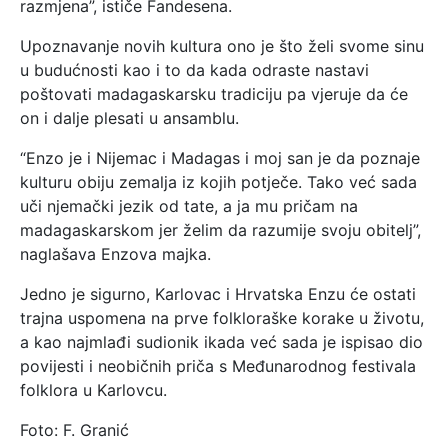
razmjena”, ističe Fandesena.
Upoznavanje novih kultura ono je što želi svome sinu
u budućnosti kao i to da kada odraste nastavi
poštovati madagaskarsku tradiciju pa vjeruje da će
on i dalje plesati u ansamblu.
“Enzo je i Nijemac i Madagas i moj san je da poznaje
kulturu obiju zemalja iz kojih potječe. Tako već sada
uči njemački jezik od tate, a ja mu pričam na
madagaskarskom jer želim da razumije svoju obitelj”,
naglašava Enzova majka.
Jedno je sigurno, Karlovac i Hrvatska Enzu će ostati
trajna uspomena na prve folkloraške korake u životu,
a kao najmlađi sudionik ikada već sada je ispisao dio
povijesti i neobičnih priča s Međunarodnog festivala
folklora u Karlovcu.
Foto: F. Granić