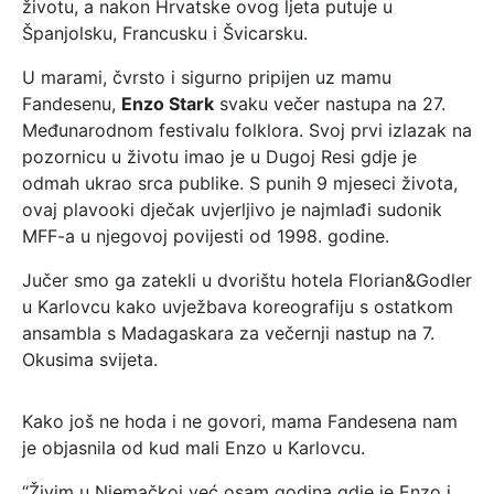
životu, a nakon Hrvatske ovog ljeta putuje u
Španjolsku, Francusku i Švicarsku.
U marami, čvrsto i sigurno pripijen uz mamu
Fandesenu,
Enzo Stark
svaku večer nastupa na 27.
Međunarodnom festivalu folklora. Svoj prvi izlazak na
pozornicu u životu imao je u Dugoj Resi gdje je
odmah ukrao srca publike. S punih 9 mjeseci života,
ovaj plavooki dječak uvjerljivo je najmlađi sudonik
MFF-a u njegovoj povijesti od 1998. godine.
Jučer smo ga zatekli u dvorištu hotela Florian&Godler
u Karlovcu kako uvježbava koreografiju s ostatkom
ansambla s Madagaskara za večernji nastup na 7.
Okusima svijeta.
Kako još ne hoda i ne govori, mama Fandesena nam
je objasnila od kud mali Enzo u Karlovcu.
“Živim u Njemačkoj već osam godina gdje je Enzo i